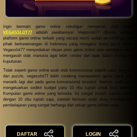
Ingin bermain game online sekaligus mengasah otak anda?
VEGASSLOT77
adalah jawabannya! Vegasslot77 dikenal sebagai
platform game online terbaik yang secara resmi sudah ter-verifikasi oleh
pihak berkewenangan di Indonesia yang mengatur dunia game online.
Vegasslot77 menyediakan ribuan jenis game online seru sekaligus dapat
mengasah otak manusia agar lebih cerdas dan bijak dalam mengambil
kuputusan.
Tidak seperti game online asah otak konvensional seperti catur, teka-teki
dan puzzle, vegasslot77 lebih condong menawarkan game yang lebih
menarik lagi dari pada game konvensional tersebut. Namun, anda perlu
mengeluarkan sedikit budget yaitu 10 ribu rupiah untuk bisa bermain
Kumpulan game online yang tersedia. Ini sangat murah, karena hanya
dengan 10 ribu rupiah saja, setelah bermain anda akan mendapatkan
pembelajaran yang sangat berharga dari setiap game pilihan anda.
DAFTAR
LOGIN